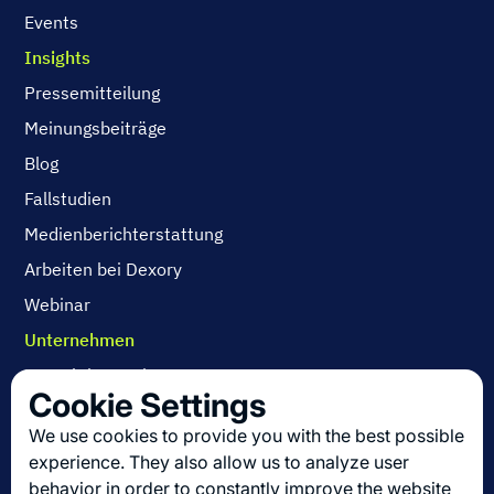
Events
Insights
Pressemitteilung
Meinungsbeiträge
Blog
Fallstudien
Medienberichterstattung
Arbeiten bei Dexory
Webinar
Unternehmen
Kontaktieren Sie uns
Cookie Settings
Über uns
We use cookies to provide you with the best possible
Arbeiten bei Dexory
experience. They also allow us to analyze user
behavior in order to constantly improve the website