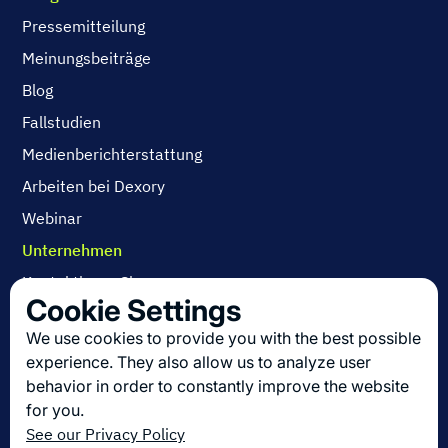
Pressemitteilung
Meinungsbeiträge
Blog
Fallstudien
Medienberichterstattung
Arbeiten bei Dexory
Webinar
Unternehmen
Kontaktieren Sie uns
Cookie Settings
Über uns
We use cookies to provide you with the best possible
Arbeiten bei Dexory
experience. They also allow us to analyze user
behavior in order to constantly improve the website
for you.
Die neuesten Innovationen in der Logistik
See our Privacy Policy
Melden Sie sich zu unserem Newsletter an!