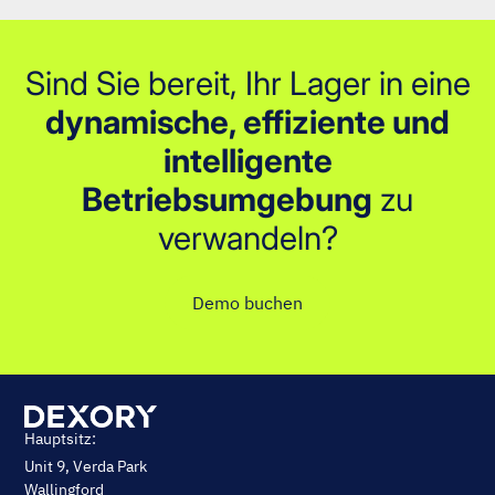
Sind Sie bereit, Ihr Lager in eine
dynamische, effiziente und
intelligente
Betriebsumgebung
zu
verwandeln?
Demo buchen
Hauptsitz:
Unit 9, Verda Park
Wallingford