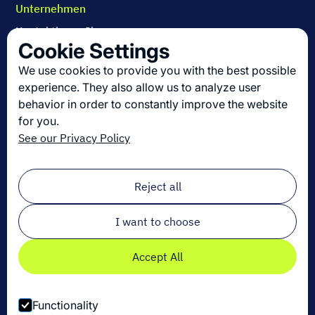
Unternehmen
Kontaktieren Sie uns
Cookie Settings
Über uns
We use cookies to provide you with the best possible
Arbeiten bei Dexory
experience. They also allow us to analyze user
behavior in order to constantly improve the website
for you.
Die neuesten Innovationen in der Logistik
See our Privacy Policy
Melden Sie sich zu unserem Newsletter an!
Email
*
Reject all
I want to choose
Accept All
Functionality